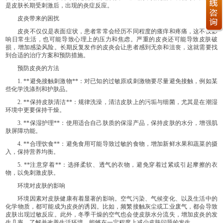
是皮肤长期受刺激后，出现的炎症反应。
皮炎带来的困扰
皮炎不仅仅是表面症状，患者常常会经历不同程度的瘙痒和疼痛，这不仅影
响日常生活，也可能导致心理上的压力和焦虑。严重的皮炎还可能导致皮肤破
损，增加感染风险。长期反复发作的皮炎会让患者感到无奈和沮丧，这就需要找
到合适的治疗方案和预防措施。
预防皮炎的方法
1. **避免接触刺激物**：对已知的过敏原或刺激物要尽量避免接触，例如某
些化学洗涤剂和护肤品。
2. **保持皮肤清洁**：规律洗澡，清洁皮肤上的污垢与细菌，尤其是在潮湿
环境中更要保持干燥。
3. **保湿护理**：使用适合自己肤质的保湿产品，保持皮肤的水分，增强肌
肤屏障功能。
4. **合理饮食**：避免食用可能导致过敏的食物，增加新鲜水果和蔬菜的摄
入，保持营养均衡。
5. **注意穿着**：选择柔软、透气的衣物，避免穿着过紧或引起摩擦的衣
物，以免刺激皮肤。
环境对皮肤的影响
环境因素对皮肤健康有着显著的影响。空气污染、气候变化、以及生活中的
化学物质，都可能成为皮炎的诱因。比如，频繁接触灰尘或工业废气，都会导致
皮肤出现过敏反应。此外，冬季干燥的空气也会使皮肤水分流失，增加皮炎的发
生几率。了解并改善生活环境，能够在一定程度上减少皮肤问题的发生。