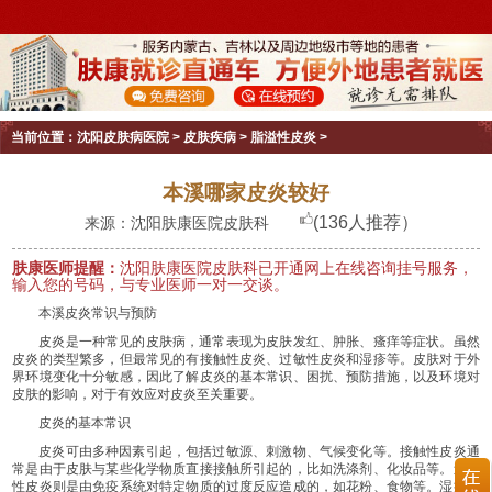
当前位置：
沈阳皮肤病医院
>
皮肤疾病
>
脂溢性皮炎
>
本溪哪家皮炎较好
(136人推荐）
来源：沈阳肤康医院皮肤科
肤康医师提醒：
沈阳肤康医院皮肤科已开通网上在线咨询挂号服务，
输入您的号码，与专业医师一对一交谈。
本溪皮炎常识与预防
皮炎是一种常见的皮肤病，通常表现为皮肤发红、肿胀、瘙痒等症状。虽然
皮炎的类型繁多，但最常见的有接触性皮炎、过敏性皮炎和湿疹等。皮肤对于外
界环境变化十分敏感，因此了解皮炎的基本常识、困扰、预防措施，以及环境对
皮肤的影响，对于有效应对皮炎至关重要。
皮炎的基本常识
皮炎可由多种因素引起，包括过敏源、刺激物、气候变化等。接触性皮炎通
常是由于皮肤与某些化学物质直接接触所引起的，比如洗涤剂、化妆品等。过敏
性皮炎则是由免疫系统对特定物质的过度反应造成的，如花粉、食物等。湿疹则