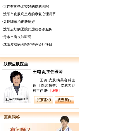
·
大连有哪些比较好的皮肤医院
·
沈阳市皮肤病患者的康复心理调节
·
盘锦哪家治皮肤病好
·
沈阳皮肤病医院的远程会诊服务
·
丹东市看皮肤医院
·
沈阳皮肤病医院的特色诊疗项目
肤康皮肤医生
王璐 副主任医师
梁绍滢 副
王璐 皮肤病美容科主
副院长：
任 【医师荣誉】 皮肤美容
职称：主任
科主任 肤...
[详细]
言：医术是一..
医患问答