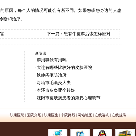
原因，每个人的情况可能会有所不同。如果您或您身边的人患
诊断和治疗。
害
下一篇：
患有牛皮癣后该怎样应对
新资讯
·
癣用碘伏有用吗
·
大连有哪些比较好的皮肤医院
·
铁岭疥疮防冶所
·
灯塔市毛囊炎大夫
·
本溪市皮炎哪个较好
·
沈阳市皮肤病患者的康复心理调节
肤康医院
|
医院介绍
|
肤康医生
|
来院路线
|
网站地图
|
在线咨询
|
在线挂号