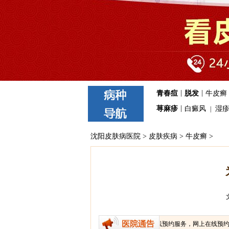
|
|
青春痘
脱发
牛皮癣
|
荨麻疹
白癜风
湿
|
沈阳皮肤病医院
>
皮肤疾病
>
牛皮癣
>
我院免费提供医生在线咨询、网上在线预约服务，网上在线预约可免