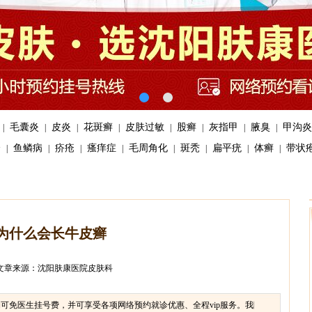
毛囊炎
皮炎
花斑癣
皮肤过敏
股癣
灰指甲
腋臭
甲沟炎
|
|
|
|
|
|
|
|
疹
鱼鳞病
疥疮
瘙痒症
毛周角化
斑秃
扁平疣
体癣
带状
|
|
|
|
|
|
|
|
为什么会长牛皮癣
文章来源：沈阳肤康医院皮肤科
医生挂号费，并可享受各项网络预约就诊优惠、全程vip服务。
我院免费提供医生在