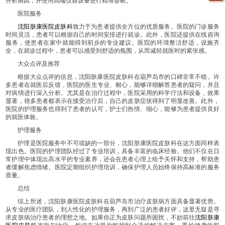
分析病因，并使用高端仪器设备进行精准诊断。
医院服务
沈阳肤康医院皮肤科
致力于为患者提供全方位的优质服务。医院的门诊服务
时间灵活，患者可以根据自己的时间安排进行就诊。此外，医院还提供在线咨询
服务，使患者在家中就能得到初步的专业建议。医院的环境整洁舒适，设施齐
全，在就诊过程中，患者可以感受到舒适的氛围，从而减轻就医时的紧张感。
大众点评及推荐
根据大众点评的信息，沈阳肤康医院皮肤科在葫芦岛市的口碑非常不错。许
多患者在就医后反馈，医院的医生专业、耐心，能够详细解答患者的疑问，并且
对病情进行深入分析。尤其是在治疗过程中，医院采用的科学疗法和设备，效果
显著，很多患者都表示在接受治疗后，自己的皮肤症状得到了明显改善。此外，
医院的护理服务也得到了患者的认可，护士们热情、细心，能够为患者提供良好
的就医体验。
护理服务
护理是医院服务中不可或缺的一部分，沈阳肤康医院皮肤科在这方面同样表
现出色。医院的护理团队经过了专业培训，具备丰富的临床经验。他们不仅在日
常护理中体现出高水平的专业素养，还会在患者心理上给予关怀和支持，帮助患
者缓解焦虑情绪。医院定期组织护理培训，确保护理人员始终保持高标准的服务
质量。
总结
综上所述，沈阳肤康医院皮肤科在葫芦岛市治疗皮肤病方面具备显著优势。
从专业的医疗团队，到人性化的护理服务，再到广泛的患者好评，这里无疑是寻
求皮肤病治疗患者的理想之地。如果你正为皮肤问题所困扰，不妨前往
沈阳肤康