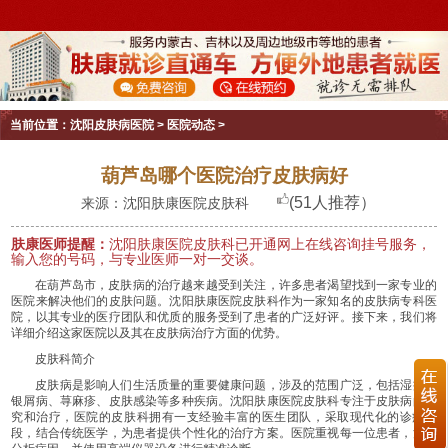
当前位置：
沈阳皮肤病医院
>
医院动态
>
葫芦岛哪个医院治疗皮肤病好
(51人推荐）
来源：沈阳肤康医院皮肤科
肤康医师提醒：
沈阳肤康医院皮肤科已开通网上在线咨询挂号服务，
输入您的号码，与专业医师一对一交谈。
在葫芦岛市，皮肤病的治疗越来越受到关注，许多患者渴望找到一家专业的
医院来解决他们的皮肤问题。沈阳肤康医院皮肤科作为一家知名的皮肤病专科医
院，以其专业的医疗团队和优质的服务受到了患者的广泛好评。接下来，我们将
详细介绍这家医院以及其在皮肤病治疗方面的优势。
皮肤科简介
皮肤病是影响人们生活质量的重要健康问题，涉及的范围广泛，包括湿疹、
银屑病、荨麻疹、皮肤感染等多种疾病。沈阳肤康医院皮肤科专注于皮肤病的研
究和治疗，医院的皮肤科拥有一支经验丰富的医生团队，采取现代化的诊疗手
段，结合传统医学，为患者提供个性化的治疗方案。医院重视每一位患者，注重