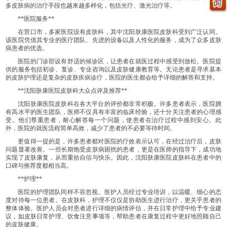
多皮肤病的治疗手段也越来越多样化，包括光疗、激光治疗等。
**医院服务**
在营口市，多家医院设有皮肤科，其中沈阳肤康医院皮肤科受到广泛认同。
该医院凭借其专业的医疗团队、先进的设备以及人性化的服务，成为了众多皮肤
病患者的优选。
医院的门诊部设有舒适的候诊区，让患者在就医过程中感受到放松。医院提
供的服务包括初诊、复诊、专业咨询以及皮肤健康教育等。无论患者是寻求基本
的皮肤护理还是复杂的皮肤疾病诊疗，医院的医生都会给予详细的解答和支持。
**沈阳肤康医院皮肤科大众点评及推荐**
沈阳肤康医院皮肤科在各大平台的评价都非常积极。许多患者表示，医院拥
有高水平的医生团队，医师不仅具有丰富的临床经验，还十分关注患者的心理感
受。他们尊重患者，耐心解答每一个问题，使患者在治疗过程中感到安心。此
外，医院的就医流程简单高效，减少了患者的不必要等待时间。
更值得一提的是，许多患者都对医院的疗效表示认可，在经过治疗后，皮肤
问题显著改善。一些长期饱受皮肤病困扰的患者，更是在医师的指导下，成功地
实现了皮肤康复，从而重拾自信与快乐。因此，沈阳肤康医院皮肤科在患者中的
口碑与推荐度都相当高。
**护理**
医院的护理团队同样不容忽视。医护人员经过专业培训，以温暖、细心的态
度对待每一位患者。在皮肤科，护理不仅仅是协助医生进行治疗，更关乎患者的
整体体验。医护人员会对患者进行详细的病情评估，并在日常护理中给予专业建
议，如皮肤日常护理、饮食注意事项等，帮助患者在康复过程中更好地照顾自己
的皮肤健康。