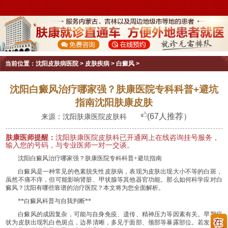
当前位置：
沈阳皮肤病医院
>
皮肤疾病
>
白癜风
>
沈阳白癜风治疗哪家强？肤康医院专科科普+避坑
指南沈阳肤康皮肤
(67人推荐）
来源：沈阳肤康医院皮肤科
肤康医师提醒：
沈阳肤康医院皮肤科已开通网上在线咨询挂号服务，
输入您的号码，与专业医师一对一交谈。
沈阳白癜风治疗哪家强？肤康医院专科科普+避坑指南
白癜风是一种常见的色素脱失性皮肤病，表现为皮肤出现大小不等的白斑，
虽然不痛不痒，但可能影响肾脏、甲状腺等其他器官功能。那么如何科学应对白
癜风？沈阳有哪些靠谱的治疗医院？本文将为您全面解析。
**白癜风科普与自我判断**
白癜风的成因复杂，可能与自身免疫、遗传、精神压力等因素有关。早期症
状为皮肤出现乳白色斑点，边界清晰，多见于面部、颈部等暴露部位。若发现类