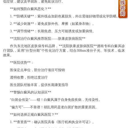
似症状，建议及早就医，避免延误治疗。
**如何预防白癜风恶化？**
1. **防晒关键**：紫外线会加剧色素脱失，外出需做好物理或化学防晒。
2. **减少刺激**：避免皮肤外伤、摩擦（如紧身衣物）。
3. **调节情绪**：长期焦虑、压力可能诱发或加重病情。
**沈阳治疗白癜风推荐医院——肤康皮肤病医院**
作为东北地区皮肤病专科品牌，**沈阳肤康皮肤病医院**拥有专科白癜风诊
疗团队，采用“分型分期”个性化治疗方案，结合308nm准分子光、等技术，临床
效果。
**医院优势**：
医保定点单位，部分治疗项目可报销
透明收费，拒绝过度治疗
医生团队经验丰富，提供长期康复指导
**警惕白癜风的认知误区**
“白斑会传染”——错！白癜风属于自身免疫疾病，无传染性。
“偏方可”——不靠谱！胡乱用药是老白斑扩散的重要原因。
**如何选择正规白癜风医院？**
1. **查资质**：确认医院具备《医疗机构执业许可证》。