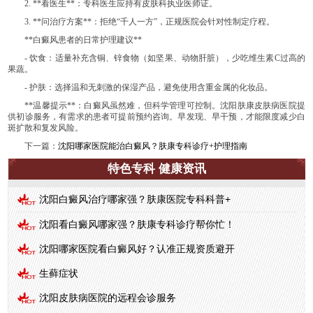
2. **看医生**：专科医生应持有皮肤科执业医师证。
3. **问治疗方案**：拒绝“千人一方”，正规医院会针对性制定疗程。
**白癜风患者的日常护理建议**
- 饮食：适量补充含铜、锌食物（如坚果、动物肝脏），少吃维生素C过高的
果蔬。
- 护肤：选择温和无刺激的保湿产品，避免使用含重金属的化妆品。
**温馨提示**：白癜风虽然难，但科学管理可控制。沈阳肤康皮肤病医院提
供初诊服务，有需求的患者可提前预约咨询。早发现、早干预，才能限度减少白
斑扩散和复发风险。
下一篇：
沈阳哪家医院能治白癜风？肤康专科诊疗+护理指南
特色专科 健康资讯
沈阳白癜风治疗哪家强？肤康医院专科科普+
沈阳看白癜风哪家强？肤康专科诊疗帮你忙！
沈阳哪家医院看白癜风好？认准正规资质避开
生藓症状
沈阳皮肤病医院的远程会诊服务