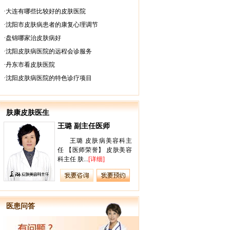
·
大连有哪些比较好的皮肤医院
·
沈阳市皮肤病患者的康复心理调节
·
盘锦哪家治皮肤病好
·
沈阳皮肤病医院的远程会诊服务
·
丹东市看皮肤医院
·
沈阳皮肤病医院的特色诊疗项目
肤康皮肤医生
王璐 副主任医师
梁绍滢 副
王璐 皮肤病美容科主
副院长：
任 【医师荣誉】 皮肤美容
职称：主任
科主任 肤...
[详细]
言：医术是一..
医患问答