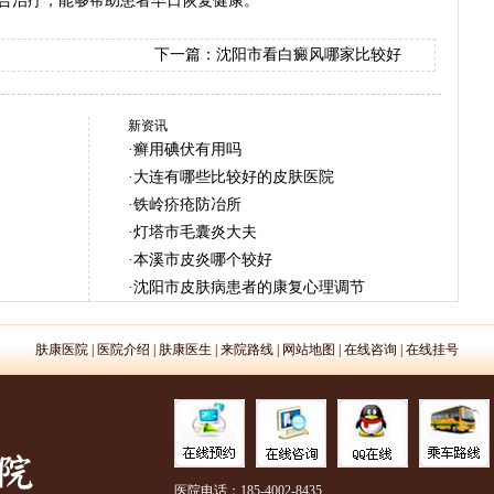
合治疗，能够帮助患者早日恢复健康。
下一篇：
沈阳市看白癜风哪家比较好
新资讯
·
癣用碘伏有用吗
·
大连有哪些比较好的皮肤医院
·
铁岭疥疮防冶所
·
灯塔市毛囊炎大夫
·
本溪市皮炎哪个较好
·
沈阳市皮肤病患者的康复心理调节
肤康医院
|
医院介绍
|
肤康医生
|
来院路线
|
网站地图
|
在线咨询
|
在线挂号
医院电话：185-4002-8435