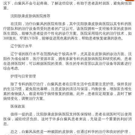
况下，白癜风不会引起疼痛。了解这些症状，有助于患者及时就医，避免病情加
重。
沈阳肤康皮肤病医院推荐
在沈阳，治疗白癜风的医院有很多，其中沈阳肤康皮肤病医院以其专科的医
疗团队和的治疗设备而受到患者的广泛认可。该医院拥有一支经验丰富的皮肤科
医生团队，能够为患者提供个性化的诊疗方案。医院采用现代化的治疗技术，如
308激光、窄谱UVB等，能够促进黑色素的再生，帮助患者恢复健康的肤色。
辽宁医疗水平
辽宁省的医疗水平在范围内处于较高水平，尤其是在皮肤病的诊治方面。沈
阳作为省会城市，医疗资源丰富，拥有多家专科的皮肤病医院和研究机构。患者
在选择医院时，可以根据医院的资质、医生的专科背景以及治疗设备等因素进行
综合考虑。
护理与日常管理
除了专科的医疗治疗，白癜风患者在日常生活中也需要注意护理。保持良好
的生活习惯，避免阳光暴晒，注意皮肤的清洁与保湿，均衡饮食，增加富含维生
素的食物摄入，都是有助于病情恢复的措施。此外，患者应定期复诊，及时了解
病情变化，调整治疗方案。
医保政策
值得一提的是，沈阳肤康皮肤病医院支持医保报销，患者在就医时可以使用
医保，减轻经济负担。这对于许多白癜风患者来说，无疑是一个重要的利好消
息。
总之，白癜风虽然是一种顽固的皮肤病，但通过科学的治疗和良好的护理，