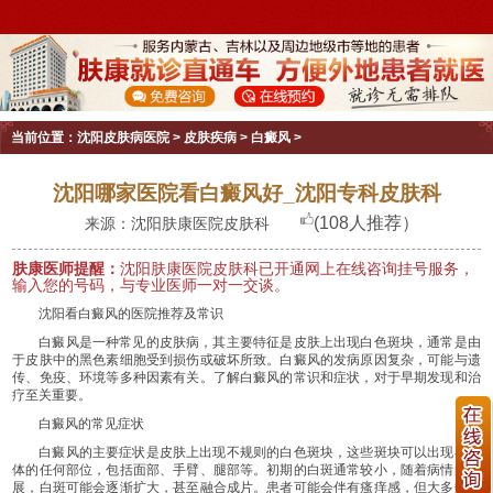
当前位置：
沈阳皮肤病医院
>
皮肤疾病
>
白癜风
>
沈阳哪家医院看白癜风好_沈阳专科皮肤科
(108人推荐）
来源：沈阳肤康医院皮肤科
肤康医师提醒：
沈阳肤康医院皮肤科已开通网上在线咨询挂号服务，
输入您的号码，与专业医师一对一交谈。
沈阳看白癜风的医院推荐及常识
白癜风是一种常见的皮肤病，其主要特征是皮肤上出现白色斑块，通常是由
于皮肤中的黑色素细胞受到损伤或破坏所致。白癜风的发病原因复杂，可能与遗
传、免疫、环境等多种因素有关。了解白癜风的常识和症状，对于早期发现和治
疗至关重要。
白癜风的常见症状
白癜风的主要症状是皮肤上出现不规则的白色斑块，这些斑块可以出现在身
体的任何部位，包括面部、手臂、腿部等。初期的白斑通常较小，随着病情的发
展，白斑可能会逐渐扩大，甚至融合成片。患者可能会伴有瘙痒感，但大多数情