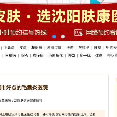
毛囊炎
皮炎
花斑癣
皮肤过敏
股癣
灰指甲
腋臭
甲沟炎
|
|
|
|
|
|
|
|
疹
鱼鳞病
疥疮
瘙痒症
毛周角化
斑秃
扁平疣
体癣
带状
|
|
|
|
|
|
|
|
顺市好点的毛囊炎医院
文章来源：沈阳肤康医院皮肤科
线预约可免医生挂号费，并可享受各项网络预约就诊优惠、全程vip服务。
我院免费