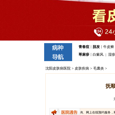
|
|
青春痘
脱发
牛皮癣
|
荨麻疹
白癜风
湿
|
沈阳皮肤病医院
>
皮肤疾病
>
毛囊炎
>
抚
我院免费提供医生在线咨询、网上在线预约服务，网上在