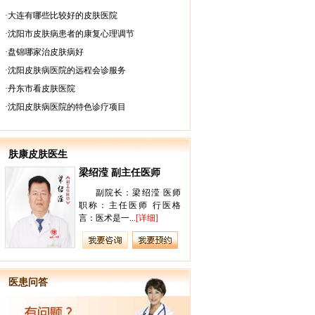
·
大连有哪些比较好的皮肤医院
·
沈阳市皮肤病患者的康复心理调节
·
盘锦哪家治皮肤病好
·
沈阳皮肤病医院的远程会诊服务
·
丹东市看皮肤医院
·
沈阳皮肤病医院的特色诊疗项目
肤康皮肤医生
王璐 副主任医师
梁绍滢 副
师
王璐 皮肤病美容科主
副院长
格
任 【医师荣誉】 皮肤美容
职称：主任
科主任 肤...
[详细]
言：医术是一.
医患问答