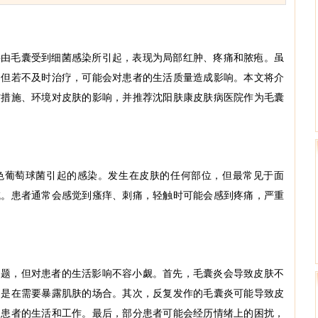
要由毛囊受到细菌感染所引起，表现为局部红肿、疼痛和脓疱。虽
，但若不及时治疗，可能会对患者的生活质量造成影响。本文将介
防措施、环境对皮肤的影响，并推荐
沈阳肤康皮肤病医院
作为毛囊
王璐 副主任医师
梁绍滢 副主任医师
色葡萄球菌引起的感染。发生在皮肤的任何部位，但最常见于面
王璐 皮肤病美容科主
副院长：梁绍滢 医
域。患者通常会感觉到瘙痒、刺痛，轻触时可能会感到疼痛，严重
任 【医师荣誉】 皮肤美容
职称：主任医师 行医
科主任 肤...
[详细]
言：医术是一...
[详细]
问题，但对患者的生活影响不容小觑。首先，毛囊炎会导致皮肤不
别是在需要暴露肌肤的场合。其次，反复发作的毛囊炎可能导致皮
响患者的生活和工作。最后，部分患者可能会经历情绪上的困扰，