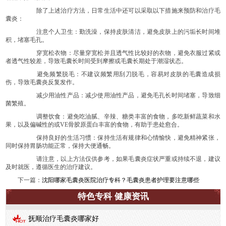
除了上述治疗方法，日常生活中还可以采取以下措施来预防和治疗毛
囊炎：
注意个人卫生：勤洗澡，保持皮肤清洁，避免皮肤上的污垢长时间堆
积，堵塞毛孔。
穿宽松衣物：尽量穿宽松并且透气性比较好的衣物，避免衣服过紧或
者透气性较差，导致毛囊长时间受到摩擦或毛囊长期处于潮湿状态。
避免频繁脱毛：不建议频繁用刮刀脱毛，容易对皮肤的毛囊造成损
伤，导致毛囊炎反复发作。
减少用油性产品：减少使用油性产品，避免毛孔长时间堵塞，导致细
菌繁殖。
调整饮食：避免吃油腻、辛辣、糖类丰富的食物，多吃新鲜蔬菜和水
果，以及偏碱性的或VE骨胶原蛋白丰富的食物，有助于患处愈合。
保持良好的生活习惯：保持生活有规律和心情愉快，避免精神紧张，
同时保持胃肠功能正常，保持大便通畅。
请注意，以上方法仅供参考，如果毛囊炎症状严重或持续不退，建议
及时就医，遵循医生的治疗建议。
下一篇：
沈阳哪家毛囊炎医院治疗专科？毛囊炎患者护理要注意哪些
特色专科 健康资讯
抚顺治疗毛囊炎哪家好