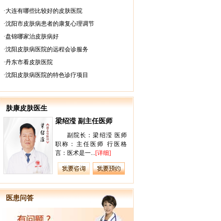
·
大连有哪些比较好的皮肤医院
·
沈阳市皮肤病患者的康复心理调节
·
盘锦哪家治皮肤病好
·
沈阳皮肤病医院的远程会诊服务
·
丹东市看皮肤医院
·
沈阳皮肤病医院的特色诊疗项目
肤康皮肤医生
梁绍滢 副主任医师
王璐 副主
副院长：梁绍滢 医师
王璐 皮
职称：主任医师 行医格
任 【医师荣
言：医术是一...
[详细]
科主任 肤...
[详
医患问答