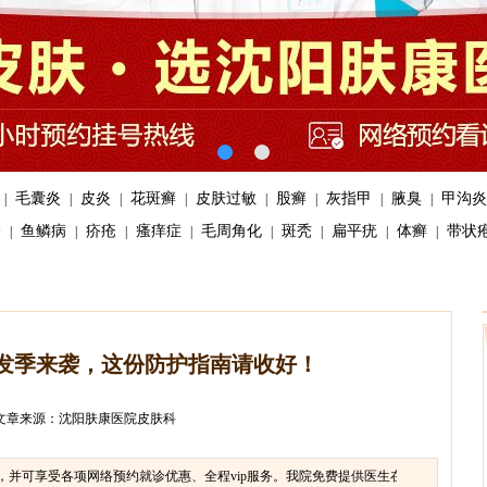
毛囊炎
皮炎
花斑癣
皮肤过敏
股癣
灰指甲
腋臭
甲沟炎
|
|
|
|
|
|
|
|
疹
鱼鳞病
疥疮
瘙痒症
毛周角化
斑秃
扁平疣
体癣
带状
|
|
|
|
|
|
|
|
发季来袭，这份防护指南请收好！
文章来源：沈阳肤康医院皮肤科
享受各项网络预约就诊优惠、全程vip服务。
我院免费提供医生在线咨询、网上在线预