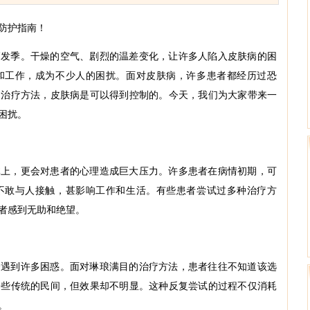
防护指南！
高发季。干燥的空气、剧烈的温差变化，让许多人陷入皮肤病的困
和工作，成为不少人的困扰。面对皮肤病，许多患者都经历过恐
的治疗方法，皮肤病是可以得到控制的。今天，我们为大家带来一
困扰。
王璐 副主任医师
体上，更会对患者的心理造成巨大压力。许多患者在病情初期，可
王璐 皮肤病美容科主
不敢与人接触，甚影响工作和生活。有些患者尝试过多种治疗方
任 【医师荣誉】 皮肤美容
者感到无助和绝望。
科主任 肤...
[详细]
会遇到许多困惑。面对琳琅满目的治疗方法，患者往往不知道该选
一些传统的民间，但效果却不明显。这种反复尝试的过程不仅消耗
。