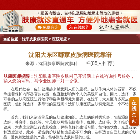
当前位置：
沈阳皮肤病医院
>
医院动态
>
沈阳大东区哪家皮肤病医院靠谱
(85人推荐）
来源：沈阳肤康医院皮肤科
肤康医师提醒：
沈阳肤康医院皮肤科已开通网上在线咨询挂号服务，
输入您的号码，与专业医师一对一交谈。
在现代社会，皮肤健康越来越受到人们的重视。皮肤作为人体的器官，不仅
承担着保护内部器官的功能，也直接影响到个人的美观和自信。因此，选择一家
可靠的皮肤病医院进行治疗和咨询显得尤为重要。在沈阳，大东区有多家皮肤病
医院，但如何选择一家靠谱的医院呢？沈阳肤康医院皮肤科无疑是一个不错的选
择。
首先，我们来谈谈常见的皮肤健康知识。皮肤病的种类繁多，包括湿疹、牛
皮癣、荨麻疹、痤疮等。常见症状可能包括瘙痒、红肿、皮疹等。为了维护皮肤
健康，大家应定期进行皮肤检查，保持良好的生活习惯，如均衡饮食、充足睡眠
和适度运动。此外，适当的护肤措施也是必不可少的，选择适合自己肤质的护肤
品，避免刺激性强的产品，能够预防皮肤问题的出现。