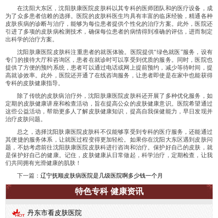
在沈阳大东区，沈阳肤康医院皮肤科以其专科的医师团队和的医疗设备，成
为了众多患者信赖的选择。医院的皮肤科医生均具有丰富的临床经验，精通各种
皮肤疾病的诊断与治疗，能够为每位患者提供个性化的治疗方案。此外，医院还
引进了多项的皮肤病检测技术，确保每位患者的病情得到准确的评估，进而制定
出科学的治疗方案。
沈阳肤康医院皮肤科注重患者的就医体验。医院提供“绿色就医”服务，设有
专门的接待大厅和咨询区，患者在就诊时可以享受到优质的服务。同时，医院也
提供了方便的预约系统，患者可以通过电话或网上提前预约，减少等待时间，提
高就诊效率。此外，医院还开通了在线咨询服务，让患者即使是在家中也能获得
专科的皮肤健康指导。
除了传统的皮肤病治疗外，沈阳肤康医院皮肤科还开展了多种优化服务，如
定期的皮肤健康讲座和检查活动，旨在提高公众的皮肤健康意识。医院希望通过
这些公益活动，帮助更多人了解皮肤健康知识，提高自我保健能力，早日发现并
治疗皮肤问题。
总之，选择沈阳肤康医院皮肤科不仅能够享受到专科的医疗服务，还能通过
其便捷的服务体系，让就医过程变得更加轻松。如果你在沈阳大东区遇到皮肤问
题，不妨考虑前往沈阳肤康医院皮肤科进行咨询和治疗。保护好自己的皮肤，就
是保护好自己的健康。记住，皮肤健康从日常做起，科学治疗，定期检查，让我
们共同拥有光滑健康的肌肤！
下一篇：
辽宁抚顺皮肤病医院是几级医院啊多少钱一个月
特色专科 健康资讯
丹东市看皮肤医院