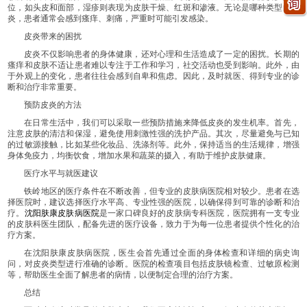
位，如头皮和面部，湿疹则表现为皮肤干燥、红斑和渗液。无论是哪种类型的皮
炎，患者通常会感到瘙痒、刺痛，严重时可能引发感染。
皮炎带来的困扰
皮炎不仅影响患者的身体健康，还对心理和生活造成了一定的困扰。长期的
瘙痒和皮肤不适让患者难以专注于工作和学习，社交活动也受到影响。此外，由
于外观上的变化，患者往往会感到自卑和焦虑。因此，及时就医、得到专业的诊
断和治疗非常重要。
预防皮炎的方法
在日常生活中，我们可以采取一些预防措施来降低皮炎的发生机率。首先，
注意皮肤的清洁和保湿，避免使用刺激性强的洗护产品。其次，尽量避免与已知
的过敏源接触，比如某些化妆品、洗涤剂等。此外，保持适当的生活规律，增强
身体免疫力，均衡饮食，增加水果和蔬菜的摄入，有助于维护皮肤健康。
医疗水平与就医建议
铁岭地区的医疗条件在不断改善，但专业的皮肤病医院相对较少。患者在选
择医院时，建议选择医疗水平高、专业性强的医院，以确保得到可靠的诊断和治
疗。
沈阳肤康皮肤病医院
是一家口碑良好的皮肤病专科医院，医院拥有一支专业
的皮肤科医生团队，配备先进的医疗设备，致力于为每一位患者提供个性化的治
疗方案。
在沈阳肤康皮肤病医院，医生会首先通过全面的身体检查和详细的病史询
问，对皮炎类型进行准确的诊断。医院的检查项目包括皮肤镜检查、过敏原检测
等，帮助医生全面了解患者的病情，以便制定合理的治疗方案。
总结