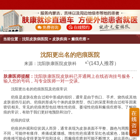
当前位置：
沈阳皮肤病医院
>
皮肤疾病
>
瘢痕疙瘩
>
沈阳更出名的疤痕医院
(143人推荐）
来源：沈阳肤康医院皮肤科
肤康医师提醒：
沈阳肤康医院皮肤科已开通网上在线咨询挂号服务，
输入您的号码，与专业医师一对一交谈。
沈阳更出名的疤痕医院及疤痕常识
疤痕是皮肤在愈合过程中形成的组织，通常是由于伤口、手术、烧伤或其他
皮肤损伤引起的。疤痕的形成与个体的皮肤类型、伤口的深度和愈合过程等因素
密切相关。常见的疤痕类型包括增生性疤痕、萎缩性疤痕和瘢痕疙瘩等。了解疤
痕的常识，有助于我们更好地预防和治疗。
疤痕的症状
疤痕的外观和症状因人而异，通常表现为皮肤表面不平整、颜色与周围皮肤
不同，可能伴有瘙痒、疼痛或紧绷感。增生性疤痕通常呈红色或紫色，随着时间
的推移可能会变得更加平坦和淡化；而瘢痕疙瘩则可能不断增大，超出原伤口的