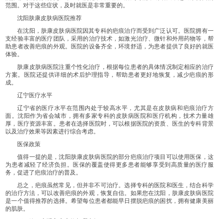
范围。对于这些症状，及时就医是非常重要的。
沈阳肤康皮肤病医院推荐
在沈阳，肤康皮肤病医院因其专科的疤痕治疗而受到广泛认可。医院拥有一
支经验丰富的医疗团队，采用的治疗技术，如激光治疗、微针和外用药物等，帮
助患者改善疤痕的外观。医院的设备齐全，环境舒适，为患者提供了良好的就医
体验。
肤康皮肤病医院注重个性化治疗，根据每位患者的具体情况制定相应的治疗
方案。医院还提供详细的术后护理指导，帮助患者更好地恢复，减少疤痕的形
成。
辽宁医疗水平
辽宁省的医疗水平在范围内处于较高水平，尤其是在皮肤病和疤痕治疗方
面。沈阳作为省会城市，拥有多家专科的皮肤病医院和医疗机构，技术力量雄
厚，医疗资源丰富。患者在选择医院时，可以根据医院的资质、医生的专科背景
以及治疗效果等因素进行综合考虑。
医保政策
值得一提的是，沈阳肤康皮肤病医院的部分疤痕治疗项目可以使用医保，这
为患者减轻了经济负担。医保的覆盖使得更多患者能够享受到高质量的医疗服
务，促进了疤痕治疗的普及。
总之，疤痕虽然常见，但并非不可治疗。选择专科的医院和医生，结合科学
的治疗方法，可以改善疤痕的外观，恢复自信。如果您在沈阳，肤康皮肤病医院
是一个值得推荐的选择。希望每位患者都能早日摆脱疤痕的困扰，拥有健康美丽
的肌肤。